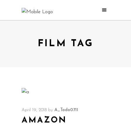
FILM TAG
April 19, 2018
by
A_Todo0711
AMAZON