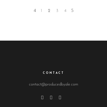
1
2
3
4
CONTACT
contact@producedbyale.com