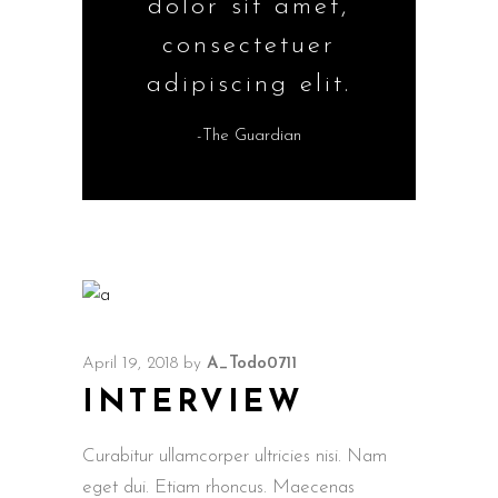
dolor sit amet,
consectetuer
adipiscing elit.
-The Guardian
April 19, 2018
by
A_Todo0711
INTERVIEW
Curabitur ullamcorper ultricies nisi. Nam
eget dui. Etiam rhoncus. Maecenas