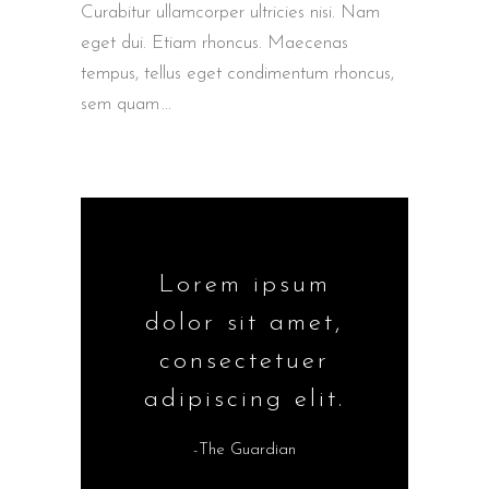
Curabitur ullamcorper ultricies nisi. Nam
eget dui. Etiam rhoncus. Maecenas
tempus, tellus eget condimentum rhoncus,
sem quam
Lorem ipsum
dolor sit amet,
consectetuer
adipiscing elit.
-The Guardian