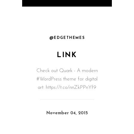
@EDGETHEMES
LINK
Check out Quark - A modern
#WordPress theme for digital
art: https://t.co/nnZkPPnYf9
November 04, 2015