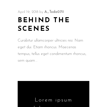
April 19, 2018
by
A_Todo0711
BEHIND THE
SCENES
Curabitur ullamcorper ultricies nisi. Nam
eget dui. Etiam rhoncus. Maecenas
tempus, tellus eget condimentum rhoncus,
sem quam
Lorem ipsum